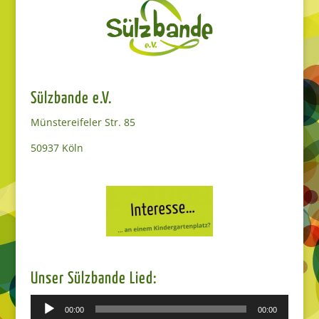
Sülzbande e.V.
Münstereifeler Str. 85
50937 Köln
Unser Sülzbande Lied:
Audio-
00:00
00:00
Player