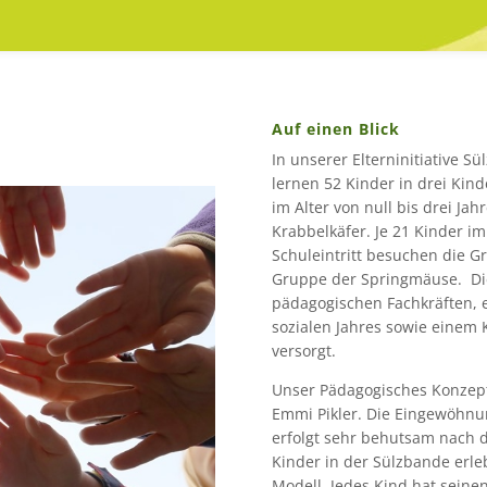
Auf einen Blick
In unserer Elterninitiative S
lernen 52 Kinder in drei Ki
im Alter von null bis drei J
Krabbelkäfer. Je 21 Kinder im
Schuleintritt besuchen die 
Gruppe der Springmäuse. Die
pädagogischen Fachkräften, e
sozialen Jahres sowie einem K
versorgt.
Unser Pädagogisches Konzept 
Emmi Pikler. Die Eingewöhnu
erfolgt sehr behutsam nach d
Kinder in der Sülzbande erleb
Modell. Jedes Kind hat seine