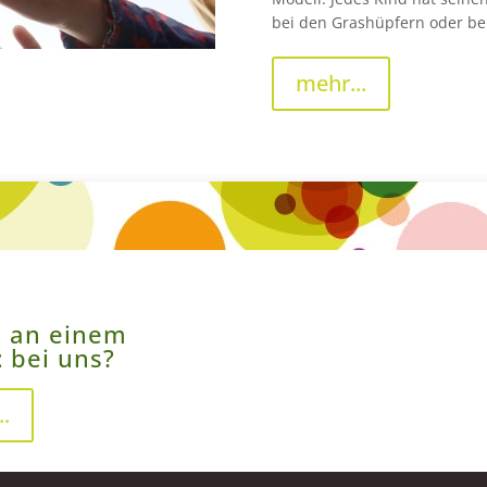
bei den Grashüpfern oder be
mehr...
e an einem
z
bei uns?
..