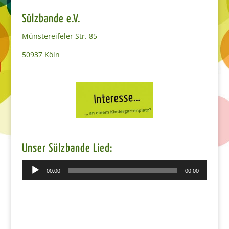
Sülzbande e.V.
Münstereifeler Str. 85
50937 Köln
Unser Sülzbande Lied:
Audio-
00:00
00:00
Player